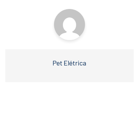
o
p
k
Pet Elétrica