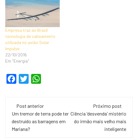
Empresa traz ao Brasil
tecnologia de cabeamento
utilizada no avião Solar
Impulse
22/10/2016
Em "Energia"
F
T
W
a
wi
h
c
tt
at
Navegação
e
er
s
Post anterior
Próximo post
de
Um tremor de terra pode ter
Ciência 'desvenda' mistério
b
A
destruído as barragens em
do irmão mais velho mais
o
p
post
Mariana?
inteligente