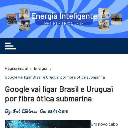
Ir
para
Energia Inteligente
o
PET ELÉTRICA UFJF
conteúdo
Página inicial
Energia
Google vai ligar Brasil e Uruguai por fibra ótica submarina
Google vai ligar Brasil e Uruguai
por fibra ótica submarina
By:
Pet Elétrica
On:
08/11/2015
Um novo cabo