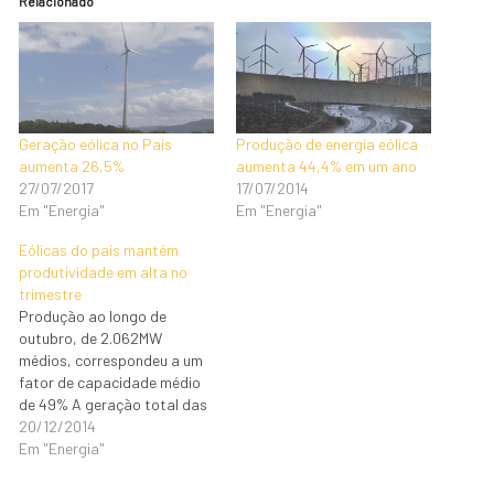
Relacionado
Geração eólica no País
Produção de energia eólica
aumenta 26,5%
aumenta 44,4% em um ano
27/07/2017
17/07/2014
Em "Energia"
Em "Energia"
Eólicas do país mantém
produtividade em alta no
trimestre
Produção ao longo de
outubro, de 2.062MW
médios, correspondeu a um
fator de capacidade médio
de 49% A geração total das
usinas eólicas em operação
20/12/2014
no país ao longo do mês de
Em "Energia"
outubro, de 2.062 MW
médios, correspondeu a um