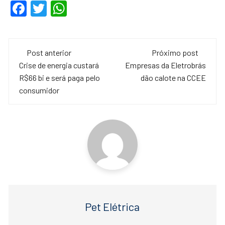
F
T
W
fator de capacidade médio
de 49%. O número é
a
wi
h
próximo…
c
tt
at
Navegação
e
er
s
Post anterior
Próximo post
de
Crise de energia custará
Empresas da Eletrobrás
b
A
R$66 bi e será paga pelo
dão calote na CCEE
o
p
post
consumidor
o
p
k
Pet Elétrica