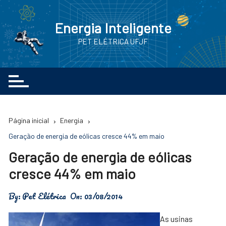
Ir
para
Energia Inteligente
o
PET ELÉTRICA UFJF
conteúdo
Página inicial
Energia
Geração de energia de eólicas cresce 44% em maio
Geração de energia de eólicas
cresce 44% em maio
By:
Pet Elétrica
On:
03/08/2014
As usinas