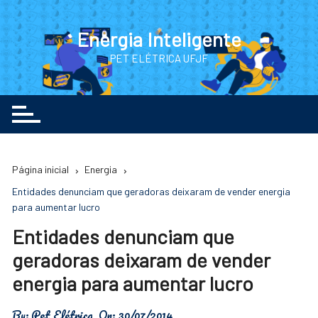
Ir
para
Energia Inteligente
o
PET ELÉTRICA UFJF
conteúdo
Página inicial
Energia
Entidades denunciam que geradoras deixaram de vender energia
para aumentar lucro
Entidades denunciam que
geradoras deixaram de vender
energia para aumentar lucro
By:
Pet Elétrica
On:
30/07/2014