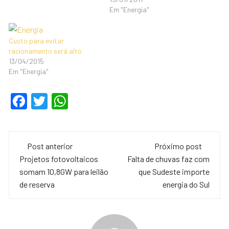
Em "Energia"
Custo para evitar
racionamento será alto
13/04/2015
Em "Energia"
F
T
W
a
wi
h
c
tt
at
Navegação
e
er
s
Post anterior
Próximo post
de
Projetos fotovoltaicos
Falta de chuvas faz com
b
A
somam 10,8GW para leilão
que Sudeste importe
o
p
post
de reserva
energia do Sul
o
p
k