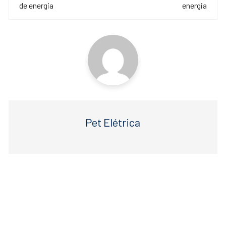
o
p
post
de energia
energia
o
p
k
Pet Elétrica