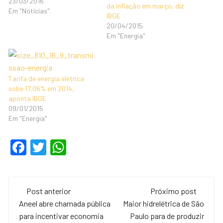
23/03/2016
da inflação em março, diz
Em "Notícias"
IBGE
20/04/2015
Em "Energia"
Tarifa de energia elétrica
sobe 17,06% em 2014,
aponta IBGE
09/01/2015
Em "Energia"
F
T
W
a
wi
h
c
tt
at
Navegação
e
er
s
Post anterior
Próximo post
de
Aneel abre chamada pública
Maior hidrelétrica de São
b
A
para incentivar economia
Paulo para de produzir