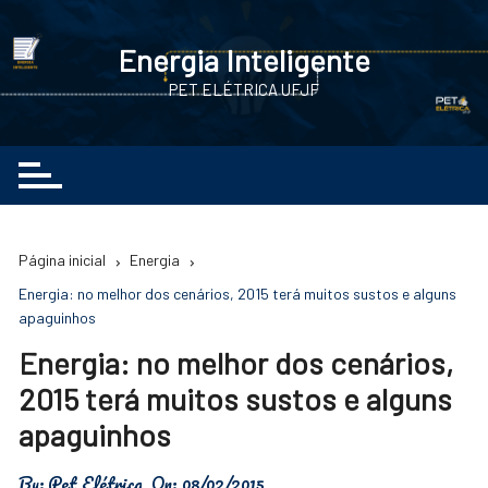
Ir
para
Energia Inteligente
o
PET ELÉTRICA UFJF
conteúdo
Página inicial
Energia
Energia: no melhor dos cenários, 2015 terá muitos sustos e alguns
apaguinhos
Energia: no melhor dos cenários,
2015 terá muitos sustos e alguns
apaguinhos
By:
Pet Elétrica
On:
08/02/2015