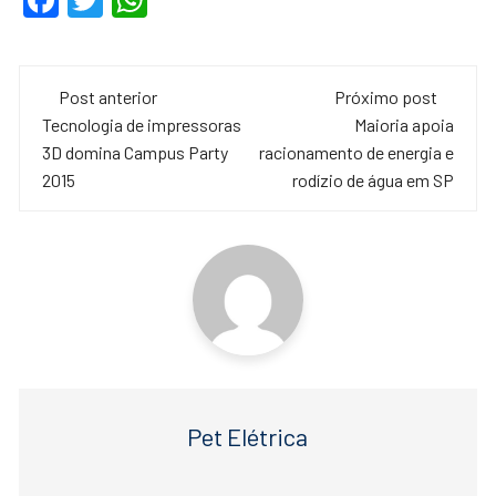
F
T
W
a
wi
h
c
tt
at
Navegação
e
er
s
Post anterior
Próximo post
de
Tecnologia de impressoras
Maioria apoia
b
A
3D domina Campus Party
racionamento de energia e
o
p
post
2015
rodízio de água em SP
o
p
k
Pet Elétrica