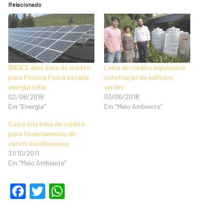
Relacionado
BNDES abre linha de crédito
Linha de crédito impulsiona
para Pessoa Física instalar
construção de edifícios
energia solar
verdes
02/08/2018
03/06/2018
Em "Energia"
Em "Meio Ambiente"
Caixa cria linha de crédito
para financiamento de
carros ecoeficientes
31/10/2011
Em "Meio Ambiente"
F
T
W
a
wi
h