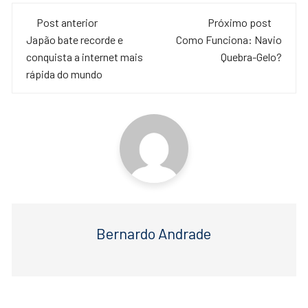
c
tt
at
Navegação
e
er
s
Post anterior
Próximo post
de
Japão bate recorde e
Como Funciona: Navio
b
A
conquista a internet mais
Quebra-Gelo?
o
p
post
rápida do mundo
o
p
k
Bernardo Andrade