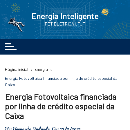
Ir
para
Energia Inteligente
o
PET ELÉTRICA UFJF
conteúdo
Página inicial
Energia
Energia Fotovoltaica financiada por linha de crédito especial da
Caixa
Energia Fotovoltaica financiada
por linha de crédito especial da
Caixa
By:
Bernardo Andrade
On:
12/11/2021