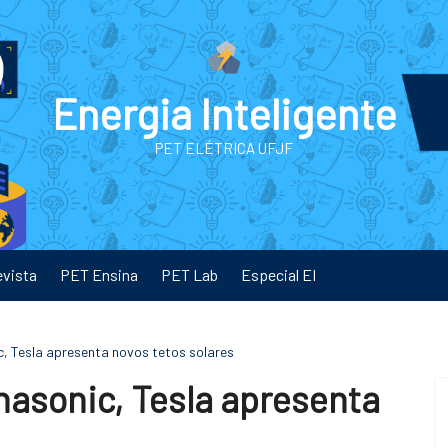
Energia Inteligente
PET ELÉTRICA UFJF
evista
PET Ensina
PET Lab
Especial EI
, Tesla apresenta novos tetos solares
nasonic, Tesla apresenta