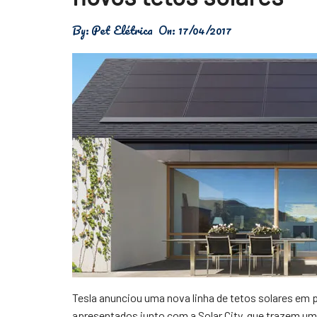
Física
By:
Pet Elétrica
On:
17/04/2017
Meio Ambiente
Saúde
Tecnologia
Tesla anunciou uma nova linha de tetos solares em 
apresentados junto com a Solar City, que trazem um 