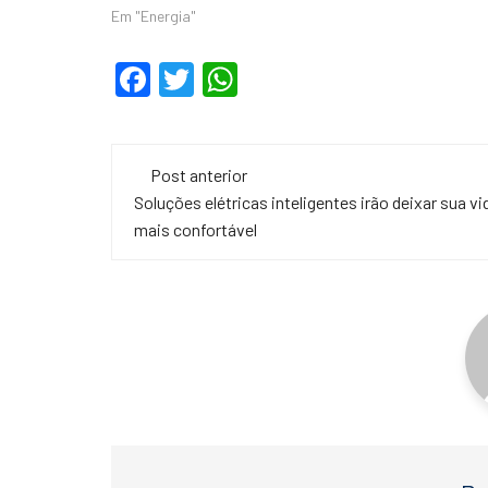
Em "Energia"
F
T
W
a
wi
h
c
tt
at
Navegação
e
er
s
Post anterior
de
Soluções elétricas inteligentes irão deixar sua vi
b
A
mais confortável
o
p
post
o
p
k