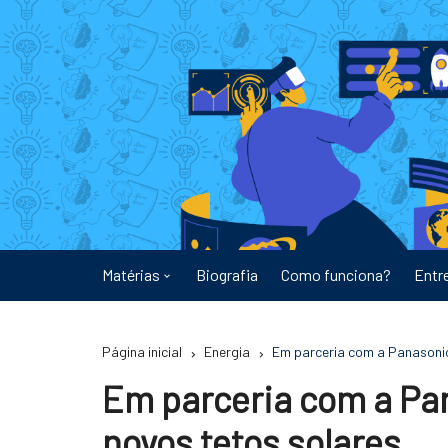
Ir
para
o
conteúdo
Matérias
Biografia
Como funciona?
Entr
Astronomia
Página inicial
Energia
Em parceria com a Panasonic
Educação
Em parceria com a Pa
Energia
novos tetos solares