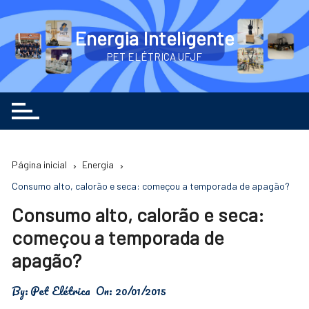
Ir
para
Energia Inteligente
o
PET ELÉTRICA UFJF
conteúdo
Página inicial
Energia
Consumo alto, calorão e seca: começou a temporada de apagão?
Consumo alto, calorão e seca:
começou a temporada de
apagão?
By:
Pet Elétrica
On:
20/01/2015