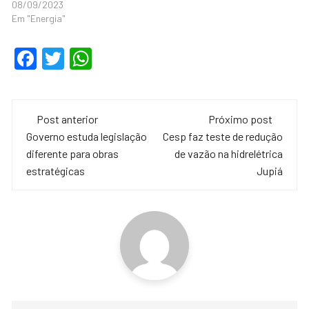
08/09/2023
Em "Energia"
F
T
W
a
wi
h
c
tt
at
Navegação
e
er
s
Post anterior
Próximo post
de
Governo estuda legislação
Cesp faz teste de redução
b
A
diferente para obras
de vazão na hidrelétrica
o
p
post
estratégicas
Jupiá
o
p
k