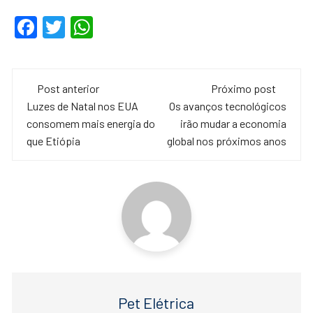
F
T
W
a
wi
h
c
tt
at
Navegação
e
er
s
Post anterior
Próximo post
de
Luzes de Natal nos EUA
Os avanços tecnológicos
b
A
consomem mais energia do
irão mudar a economia
o
p
post
que Etiópia
global nos próximos anos
o
p
k
Pet Elétrica