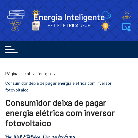
Ir
para
Energia Inteligente
o
PET ELÉTRICA UFJF
conteúdo
Página inicial
Energia
Consumidor deixa de pagar energia elétrica com inversor
fotovoltaico
Consumidor deixa de pagar
energia elétrica com inversor
fotovoltaico
By:
Pet Elétrica
On:
24/12/2015