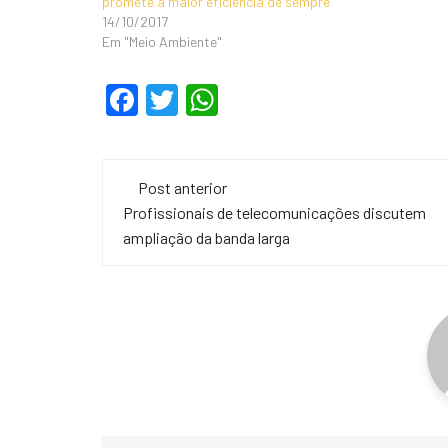
promete a maior eficiência de sempre
14/10/2017
Em "Meio Ambiente"
F
T
W
a
wi
h
c
tt
at
Navegação
e
er
s
Post anterior
de
Profissionais de telecomunicações discutem
b
A
ampliação da banda larga
o
p
post
o
p
k