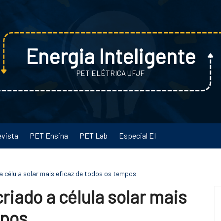
Energia Inteligente
PET ELÉTRICA UFJF
evista
PET Ensina
PET Lab
Especial EI
a célula solar mais eficaz de todos os tempos
riado a célula solar mais
mpos