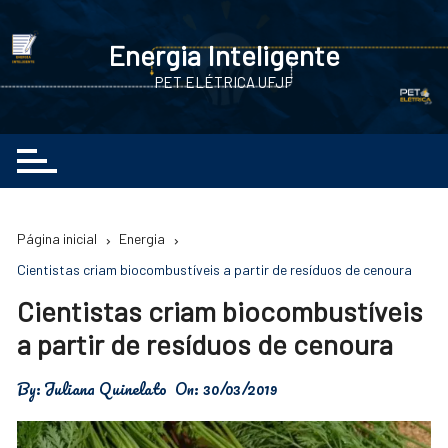
Ir
para
Energia Inteligente
o
PET ELÉTRICA UFJF
conteúdo
Página inicial
Energia
Cientistas criam biocombustíveis a partir de resíduos de cenoura
Cientistas criam biocombustíveis
a partir de resíduos de cenoura
By:
Juliana Quinelato
On:
30/03/2019