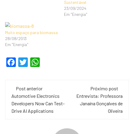
Sustentável
23/09/2024
Em "Energia"
Muito espaço para biomassa
28/08/2013
Em "Energia"
F
T
W
a
wi
h
c
tt
at
Navegação
e
er
s
Post anterior
Próximo post
de
Automotive Electronics
Entrevista: Professora
b
A
Developers Now Can Test-
Janaína Gonçalves de
o
p
post
Drive AI Applications
Oliveira
o
p
k