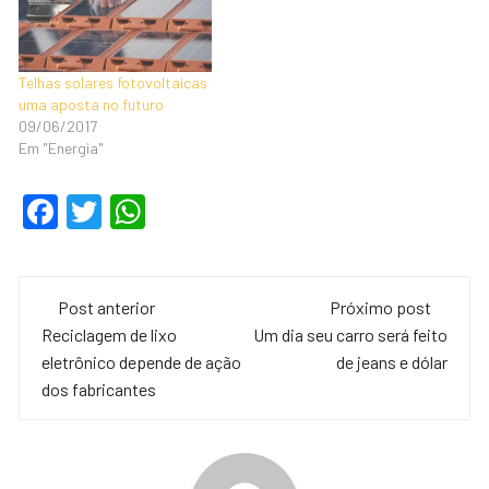
Telhas solares fotovoltaicas
uma aposta no futuro
09/06/2017
Em "Energia"
F
T
W
a
wi
h
c
tt
at
Navegação
e
er
s
Post anterior
Próximo post
de
Reciclagem de lixo
Um dia seu carro será feito
b
A
eletrônico depende de ação
de jeans e dólar
o
p
post
dos fabricantes
o
p
k