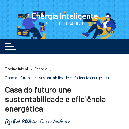
Ir
para
Energia Inteligente
o
PET ELÉTRICA UFJF
conteúdo
Página inicial
Energia
Casa do futuro une sustentabilidade e eficiência energética
Casa do futuro une
sustentabilidade e eficiência
energética
By:
Pet Elétrica
On:
05/05/2012