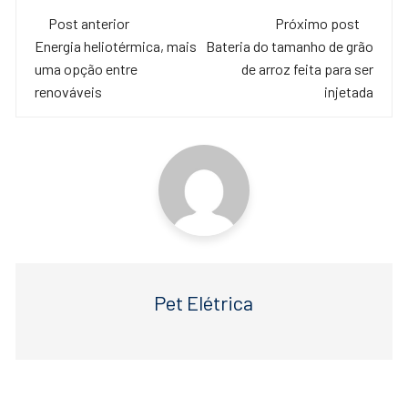
c
tt
at
Navegação
e
er
s
Post anterior
Próximo post
de
Energia heliotérmica, mais
Bateria do tamanho de grão
b
A
uma opção entre
de arroz feita para ser
o
p
post
renováveis
injetada
o
p
k
Pet Elétrica