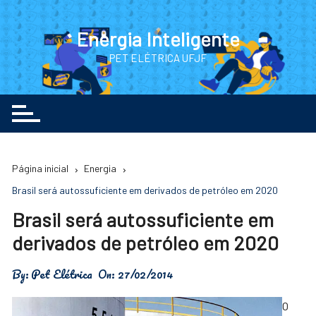
Ir
para
Energia Inteligente
o
PET ELÉTRICA UFJF
conteúdo
Página inicial
Energia
Brasil será autossuficiente em derivados de petróleo em 2020
Brasil será autossuficiente em
derivados de petróleo em 2020
By:
Pet Elétrica
On:
27/02/2014
O