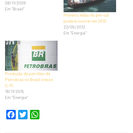
08/11/2009
Em "Brasil"
Primeiro leilão do pré-sal
poderá ocorrer em 2013
22/05/2012
Em "Energia"
Produção de petróleo da
Petrobras no Brasil cresce
2,1%
18/11/2015
Em "Energia"
F
T
W
a
wi
h