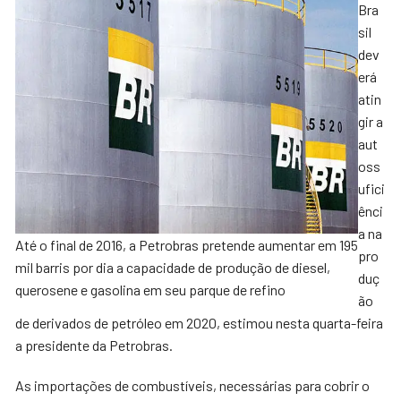
Bra
sil
dev
erá
atin
gir a
aut
oss
ufici
ênci
a na
Até o final de 2016, a Petrobras pretende aumentar em 195
pro
mil barris por dia a capacidade de produção de diesel,
duç
querosene e gasolina em seu parque de refino
ão
de derivados de petróleo em 2020, estimou nesta quarta-feira
a presidente da Petrobras.
As importações de combustíveis, necessárias para cobrir o