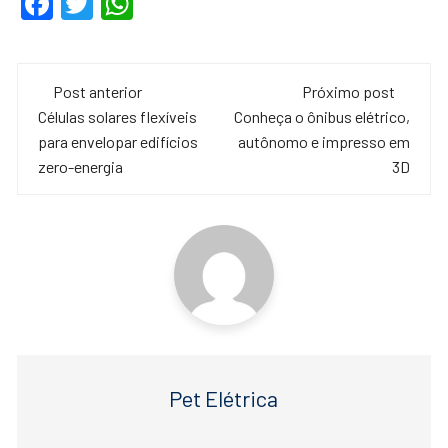
F
T
W
a
wi
h
c
tt
at
Navegação
e
er
s
Post anterior
Próximo post
de
Células solares flexíveis
Conheça o ônibus elétrico,
b
A
para envelopar edifícios
autônomo e impresso em
o
p
post
zero-energia
3D
o
p
k
Pet Elétrica