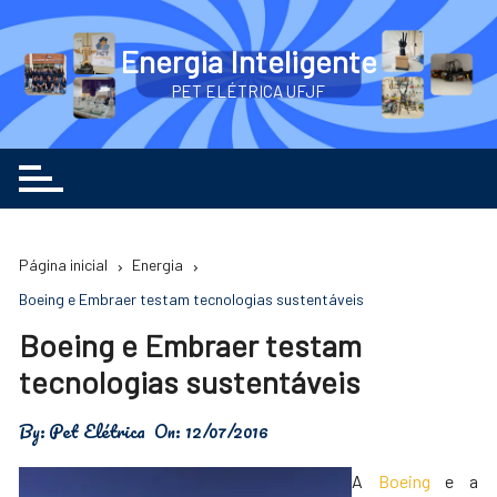
Ir
para
Energia Inteligente
o
PET ELÉTRICA UFJF
conteúdo
Página inicial
Energia
Boeing e Embraer testam tecnologias sustentáveis
Boeing e Embraer testam
tecnologias sustentáveis
By:
Pet Elétrica
On:
12/07/2016
A
Boeing
e a