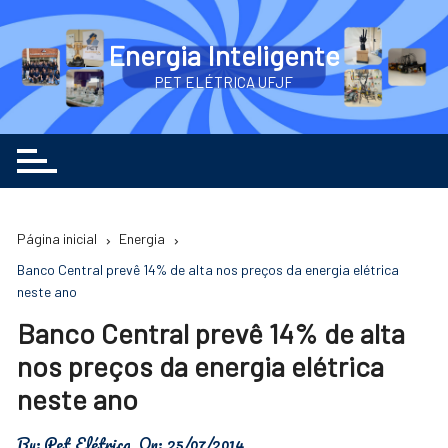
Ir
para
Energia Inteligente
o
PET ELÉTRICA UFJF
conteúdo
Página inicial
Energia
Banco Central prevê 14% de alta nos preços da energia elétrica
neste ano
Banco Central prevê 14% de alta
nos preços da energia elétrica
neste ano
By:
Pet Elétrica
On:
25/07/2014