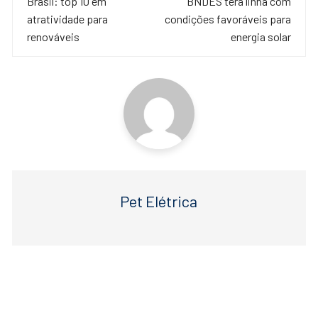
de
Brasil: top 10 em
BNDES terá linha com
b
A
atratividade para
condições favoráveis para
o
p
post
renováveis
energia solar
o
p
k
Pet Elétrica