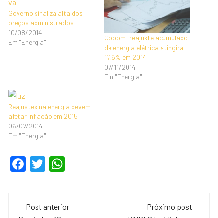
Governo sinaliza alta dos
preços administrados
10/08/2014
Copom: reajuste acumulado
Em "Energia"
de energia elétrica atingirá
17,6% em 2014
07/11/2014
Em "Energia"
Reajustes na energia devem
afetar inflação em 2015
06/07/2014
Em "Energia"
F
T
W
a
wi
h
c
tt
at
Navegação
e
er
s
Post anterior
Próximo post