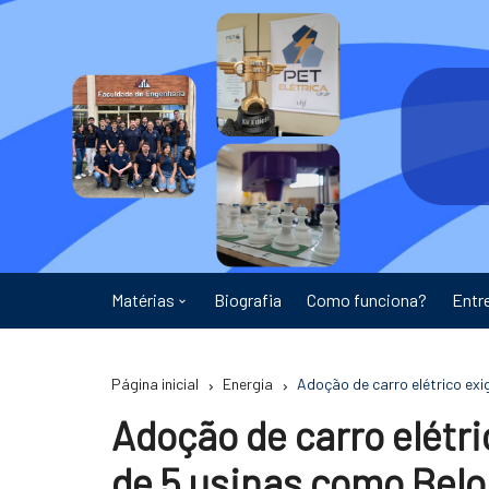
Ir
para
o
conteúdo
Matérias
Biografia
Como funciona?
Entr
Astronomia
Página inicial
Energia
Adoção de carro elétrico exi
Educação
Adoção de carro elétri
Energia
de 5 usinas como Bel