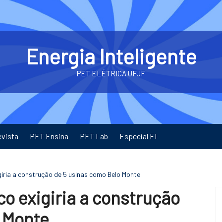
Energia Inteligente
PET ELÉTRICA UFJF
evista
PET Ensina
PET Lab
Especial EI
giria a construção de 5 usinas como Belo Monte
co exigiria a construção
o Monte