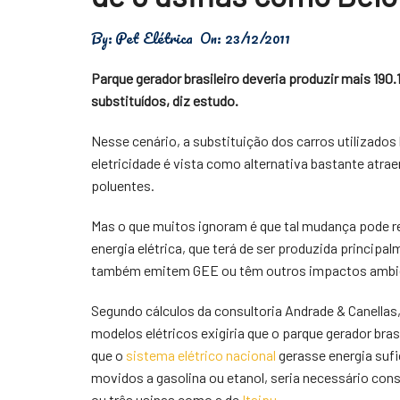
Física
By:
Pet Elétrica
On:
23/12/2011
Meio Ambiente
Parque gerador brasileiro deveria produzir mais 190
Saúde
substituídos, diz estudo.
Tecnologia
Nesse cenário, a substituição dos carros utilizados
eletricidade é vista como alternativa bastante atr
poluentes.
Mas o que muitos ignoram é que tal mudança pode r
energia elétrica, que terá de ser produzida princip
também emitem GEE ou têm outros impactos ambie
Segundo cálculos da consultoria Andrade & Canellas,
modelos elétricos exigiria que o parque gerador bras
que o
sistema elétrico nacional
gerasse energia sufi
movidos a gasolina ou etanol, seria necessário cons
ou três usinas como a de
Itaipu
.