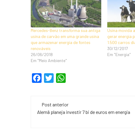
Mercedes-Benz transforma sua antiga
Usina movida a
usina de carvão em uma grande usina
gerar energia 
que armazenar energia de fontes
1.500 carros d
renováveis
30/12/2017
26/06/2018
Em "Energia"
Em "Meio Ambiente"
F
T
W
a
wi
h
c
tt
at
Navegação
e
er
s
Post anterior
de
Alemã planeja investir 7 bi de euros em energia
b
A
o
p
post