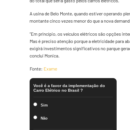
do total que seria gasto pelos carros elétricos.
A usina de Belo Monte, quando estiver operando ple
montante cinco vezes menor do que a nova demand
“Em princípio, os veículos elétricos são opções int
Mas é preciso atenção porque a eletricidade para ab
exigirá investimentos significativos no parque gerad
conclui Monica.
Fonte:
Exame
Você é a favor da implementação do
Carro Elétrico no Brasil ?
Sim
Não