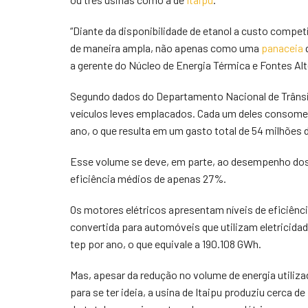
“Diante da disponibilidade de etanol a custo compet
de maneira ampla, não apenas como uma
panaceia
q
a gerente do Núcleo de Energia Térmica e Fontes Al
Segundo dados do Departamento Nacional de Trânsito
veículos leves emplacados. Cada um deles consome, 
ano, o que resulta em um gasto total de 54 milhões 
Esse volume se deve, em parte, ao desempenho do
eficiência médios de apenas 27%.
Os motores elétricos apresentam níveis de eficiênci
convertida para automóveis que utilizam eletricidad
tep por ano, o que equivale a 190.108 GWh.
Mas, apesar da redução no volume de energia utiliz
para se ter ideia, a usina de Itaipu produziu cerca 