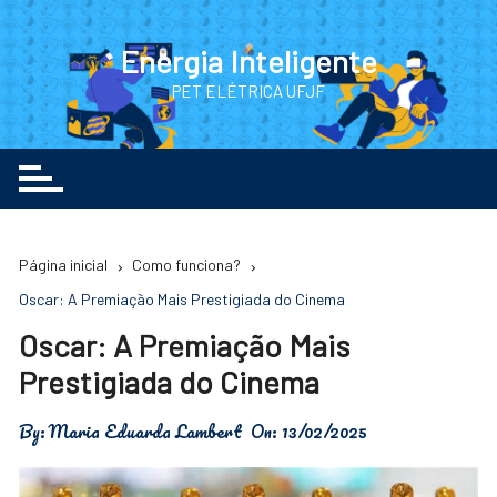
Ir
para
Energia Inteligente
o
PET ELÉTRICA UFJF
conteúdo
Página inicial
Como funciona?
Oscar: A Premiação Mais Prestigiada do Cinema
Oscar: A Premiação Mais
Prestigiada do Cinema
By:
Maria Eduarda Lambert
On:
13/02/2025