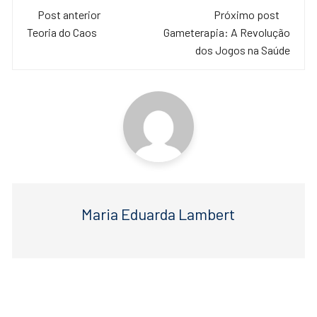
Navegação
e
er
s
Post anterior
Próximo post
de
Teoria do Caos
Gameterapia: A Revolução
b
A
dos Jogos na Saúde
o
p
post
o
p
k
Maria Eduarda Lambert