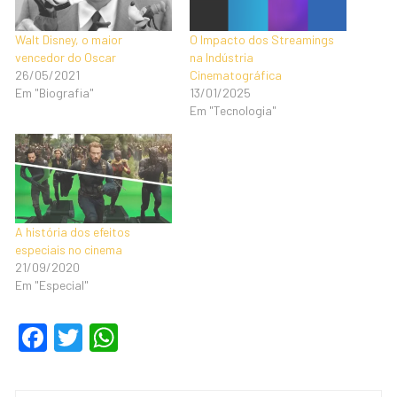
Walt Disney, o maior
O Impacto dos Streamings
vencedor do Oscar
na Indústria
26/05/2021
Cinematográfica
Em "Biografia"
13/01/2025
Em "Tecnologia"
A história dos efeitos
especiais no cinema
21/09/2020
Em "Especial"
F
T
W
a
wi
h
c
tt
at