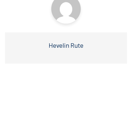
k
Hevelin Rute