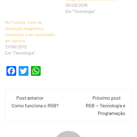
06/03/2018
Em "Tecnologia"
No Fundão, trem de
levitação magnética
começará a ser construído
em agosto
21/06/2012
Em "Tecnologia"
F
T
W
a
wi
h
c
tt
at
Navegação
e
er
s
Post anterior
Próximo post
de
Como funciona o RGB?
RGB -- Tecnologia e
b
A
Programação
o
p
post
o
p