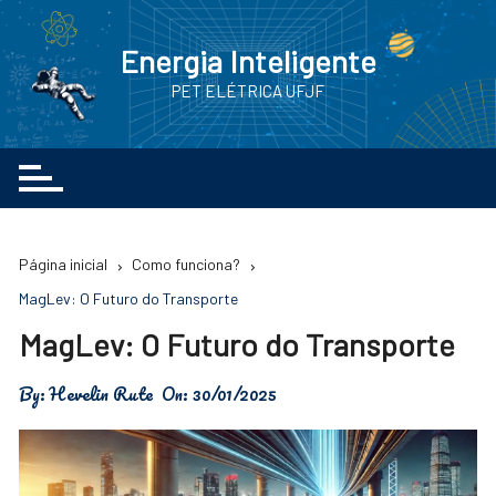
Ir
para
Energia Inteligente
o
PET ELÉTRICA UFJF
conteúdo
Página inicial
Como funciona?
MagLev: O Futuro do Transporte
MagLev: O Futuro do Transporte
By:
Hevelin Rute
On:
30/01/2025