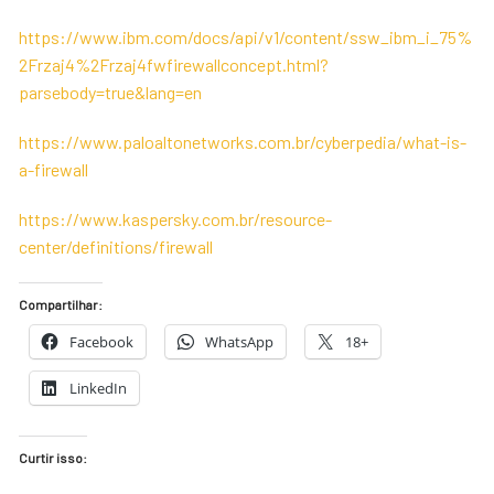
https://www.ibm.com/docs/api/v1/content/ssw_ibm_i_75%
2Frzaj4%2Frzaj4fwfirewallconcept.html?
parsebody=true&lang=en
https://www.paloaltonetworks.com.br/cyberpedia/what-is-
a-firewall
https://www.kaspersky.com.br/resource-
center/definitions/firewall
Compartilhar:
Facebook
WhatsApp
18+
LinkedIn
Curtir isso: