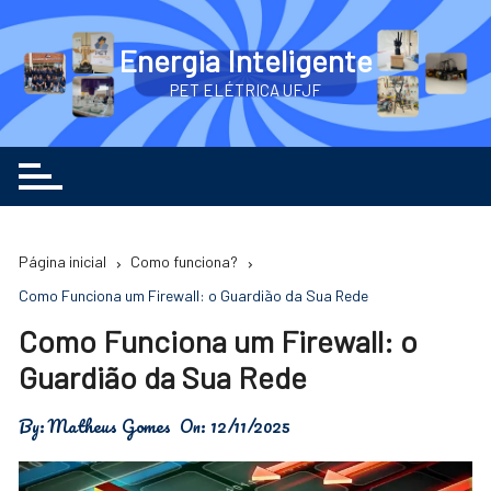
Ir
para
Energia Inteligente
o
PET ELÉTRICA UFJF
conteúdo
Página inicial
Como funciona?
Como Funciona um Firewall: o Guardião da Sua Rede
Como Funciona um Firewall: o
Guardião da Sua Rede
By:
Matheus Gomes
On:
12/11/2025