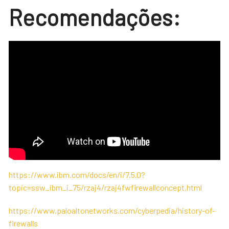
Recomendações:
https://www.ibm.com/docs/en/i/7.5.0?
topic=ssw_ibm_i_75/rzaj4/rzaj4fwfirewallconcept.html
https://www.paloaltonetworks.com/cyberpedia/history-of-
firewalls