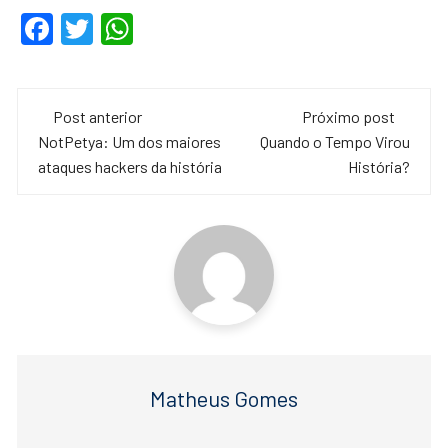
F
T
W
a
wi
h
c
tt
at
Navegação
e
er
s
Post anterior
Próximo post
de
NotPetya: Um dos maiores
Quando o Tempo Virou
b
A
ataques hackers da história
História?
o
p
post
o
p
k
Matheus Gomes