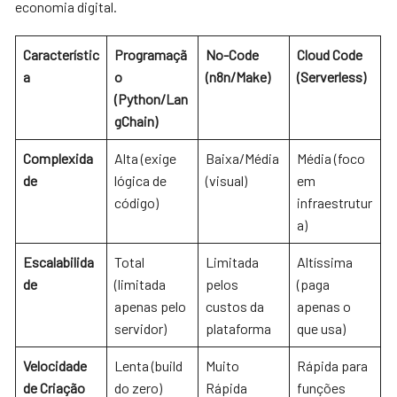
economia digital.
Característic
Programaçã
No-Code
Cloud Code
a
o
(n8n/Make)
(Serverless)
(Python/Lan
gChain)
Complexida
Alta (exige
Baixa/Média
Média (foco
de
lógica de
(visual)
em
código)
infraestrutur
a)
Escalabilida
Total
Limitada
Altíssima
de
(limitada
pelos
(paga
apenas pelo
custos da
apenas o
servidor)
plataforma
que usa)
Velocidade
Lenta (build
Muito
Rápida para
de Criação
do zero)
Rápida
funções