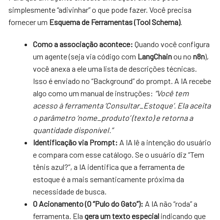
simplesmente “adivinhar” o que pode fazer. Você precisa
fornecer um
Esquema de Ferramentas (Tool Schema)
.
Como a associação acontece:
Quando você configura
um agente (seja via código com
LangChain
ou no
n8n
),
você anexa a ele uma lista de descrições técnicas.
Isso é enviado no “Background” do prompt. A IA recebe
algo como um manual de instruções:
“Você tem
acesso à ferramenta ‘Consultar_Estoque’. Ela aceita
o parâmetro ‘nome_produto’ (texto) e retorna a
quantidade disponível.”
Identificação via Prompt:
A IA lê a intenção do usuário
e compara com esse catálogo. Se o usuário diz “Tem
tênis azul?”, a IA identifica que a ferramenta de
estoque é a mais semanticamente próxima da
necessidade de busca.
O Acionamento (O “Pulo do Gato”):
A IA não “roda” a
ferramenta. Ela
gera um texto especial
indicando que