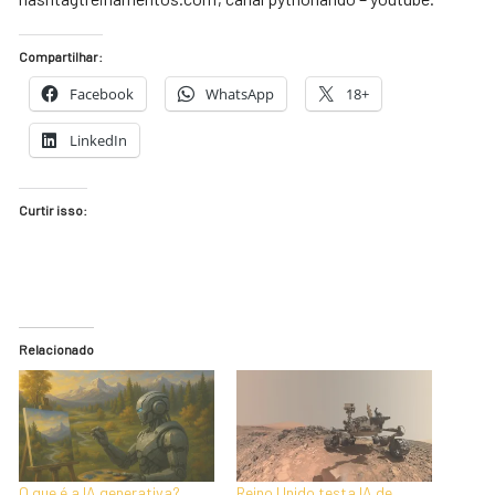
Compartilhar:
Facebook
WhatsApp
18+
LinkedIn
Curtir isso:
Relacionado
O que é a IA generativa?
Reino Unido testa IA de