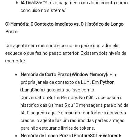
IA finaliza:
“Sim, o pagamento do João consta como
concluído no sistema.”
C) Memória: O Contexto Imediato vs. O Histórico de Longo
Prazo
Um agente sem memória é como um peixe dourado: ele
esquece o que fez no passo anterior. Existem dois níveis de
memória:
Memória de Curto Prazo (Window Memory):
É a
própria janela de contexto da LLM. Em
Python
(LangChain)
, gerencia-se isso com o
ConversationBufferMemory. No
n8n
, você passa o
histórico das últimas 5 ou 10 mensagens para o nó da
IA. O segredo aqui é o
resumo
: conforme a conversa
cresce, o agente faz um resumo das partes antigas
para não estourar o limite de tokens.
Memória de Longo Prazo (PostgreSQL + Vetores):