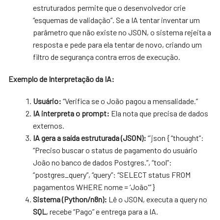
estruturados permite que o desenvolvedor crie
“esquemas de validação”. Se a IA tentar inventar um
parâmetro que não existe no JSON, o sistema rejeita a
resposta e pede para ela tentar de novo, criando um
filtro de segurança contra erros de execução.
Exemplo de Interpretação da IA:
Usuário:
“Verifica se o João pagou a mensalidade.”
IA interpreta o prompt:
Ela nota que precisa de dados
externos.
IA gera a saída estruturada (JSON):
“`json { “thought”:
“Preciso buscar o status de pagamento do usuário
João no banco de dados Postgres.”, “tool”:
“postgres_query”, “query”: “SELECT status FROM
pagamentos WHERE nome = ‘João'” }
Sistema (Python/n8n):
Lê o JSON, executa a query no
SQL
, recebe “Pago” e entrega para a IA.