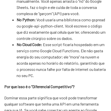
manualmente. Você apenas arrasta o “nó” do Google
Sheets, faz o login e ele cuida de toda a conversa
complexa de “garçom” (API) para você.
No Python:
Você usaria uma biblioteca como gspread
ou google-api-python-client. Você escreve o código
que diz exatamente qual célula quer ler, oferecendo um
controle cirúrgico sobre os dados.
No Cloud Code:
Esse script ficaria hospedado em um
serviço como Google Cloud Functions. Ele não gasta
energia do seu computador; ele “mora” na nuvem e
acorda apenas no horário do relatório, garantindo que
o processo nunca falhe por falta de internet ou bateria
no seu PC.
Por que isso é o “Diferencial Competitivo”?
Dominar essa parte significa que você pode transformar
qualquer software que tenha uma API em uma ferramenta
para sua IA. Se você sabe conectar um agente ao Google