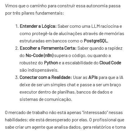
Vimos que o caminho para construir essa autonomia passa
por três pilares fundamentais:
Entender a Lógica:
Saber como uma LLM raciocina e
como protegê-la de alucinações através de memórias
estruturadas em bancos como o
PostgreSQL
.
Escolher a Ferramenta Certa:
Saber quando a rapidez
do
No-Code (n8n)
supera o código, ou quando a
robustez do
Python
e a escalabilidade do
Cloud Code
são indispensáveis.
Conectar com a Realidade:
Usar as
APIs
para que a IA
deixe de ser um simples chat e passe a ser um braço
executor dentro de planilhas, bancos de dados e
sistemas de comunicação.
O mercado de trabalho não está apenas “interessado” nessas
habilidades; ele está desesperado por elas. O profissional que
sabe criar um agente que analisa dados, gera relatórios e toma