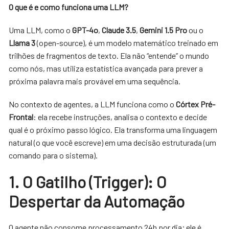
O que é e como funciona uma LLM?
Uma LLM, como o
GPT-4o
,
Claude 3.5
,
Gemini 1.5 Pro
ou o
Llama 3
(open-source), é um modelo matemático treinado em
trilhões de fragmentos de texto. Ela não “entende” o mundo
como nós, mas utiliza estatística avançada para prever a
próxima palavra mais provável em uma sequência.
No contexto de agentes, a LLM funciona como o
Córtex Pré-
Frontal
: ela recebe instruções, analisa o contexto e decide
qual é o próximo passo lógico. Ela transforma uma linguagem
natural (o que você escreve) em uma decisão estruturada (um
comando para o sistema).
1. O Gatilho (Trigger): O
Despertar da Automação
O agente não consome processamento 24h por dia; ele é