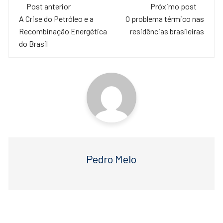
Navegação
e
er
s
Post anterior
Próximo post
de
A Crise do Petróleo e a
O problema térmico nas
b
A
Recombinação Energética
residências brasileiras
o
p
post
do Brasil
o
p
k
Pedro Melo