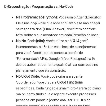
D) Orquestração: Programação vs. No-Code
Na Programação (Python):
Você usa o AgentExecutor.
Ele é um loop while que roda enquanto a IA não chegar
na resposta final (Final Answer). Você tem controle
total sobre o que acontece em cada iteração do loop.
No No-Code (n8n):
Você utiliza o nó
“AI Agent”
.
Internamente, o n8n faz esse loop de planejamento
para você. Você apenas conecta os nós de
“Ferramentas” (APIs, Google Drive, Postgres) e a IA
decide automaticamente qual nó ativar com base no
planejamento que ela construiu.
No Cloud Code:
Você pode criar um agente
“coordenador” que dispara
Cloud Functions
específicas. Cada função é uma micro-tarefa do plano
maior, permitindo que o agente execute processos
pesados em paralelo (como analisar 10 PDFs ao
mesmo tempo) e consolide o resultado no final.