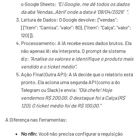
o Google Sheets:
“Ei Google, me dê todos os dados
da aba ‘Vendas_Abril’ onde a data é ’08/04/2026′”
.
Leitura de Dados: O Google devolve: {“vendas”:
[{“item”: “Camisa”, “valor”: 80}, {“item”: “Calça”, “valor”:
120}]}.
Processamento: A IA recebe esses dados brutos. Ela
não apenas lê; ela interpreta. O prompt de sistema
diz:
“Analise os valores e identifique o produto mais
vendido e o ticket médio”
.
Ação Final (Outra API): A IA decide que o relatório está
pronto. Ela aciona uma segunda API (como a do
Telegram ou Slack) e envia:
“Olá chefe! Hoje
vendemos R$ 200,00. O destaque foi a Calça (R$
120). O ticket médio foi de R$ 100,00.”
A Diferença nas Ferramentas:
No n8n:
Você não precisa configurar a requisição