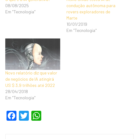
08/08/2025
condução autônoma para
Em "Tecnologia"
rovers exploradores de
Marte
10/01/2019
Em "Tecnologia"
Novo relatório diz que valor
de negócios de IA atingirá
US $ 3,9 trilhões até 2022
28/04/2018
Em "Tecnologia"
F
T
W
a
wi
h
c
tt
at