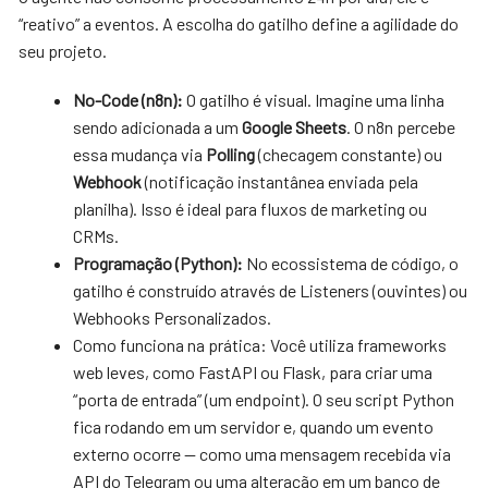
“reativo” a eventos. A escolha do gatilho define a agilidade do
seu projeto.
No-Code (n8n):
O gatilho é visual. Imagine uma linha
sendo adicionada a um
Google Sheets
. O n8n percebe
essa mudança via
Polling
(checagem constante) ou
Webhook
(notificação instantânea enviada pela
planilha). Isso é ideal para fluxos de marketing ou
CRMs.
Programação (Python):
No ecossistema de código, o
gatilho é construído através de Listeners (ouvintes) ou
Webhooks Personalizados.
Como funciona na prática: Você utiliza frameworks
web leves, como FastAPI ou Flask, para criar uma
“porta de entrada” (um endpoint). O seu script Python
fica rodando em um servidor e, quando um evento
externo ocorre — como uma mensagem recebida via
API do Telegram ou uma alteração em um banco de