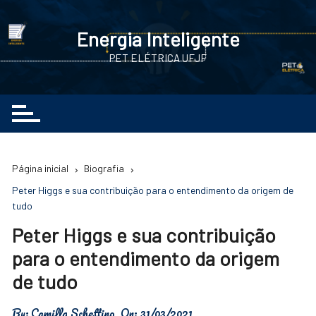
Ir
para
Energia Inteligente
o
PET ELÉTRICA UFJF
conteúdo
Página inicial
Biografia
Peter Higgs e sua contribuição para o entendimento da origem de
tudo
Peter Higgs e sua contribuição
para o entendimento da origem
de tudo
By:
Camilla Schettino
On:
31/03/2021