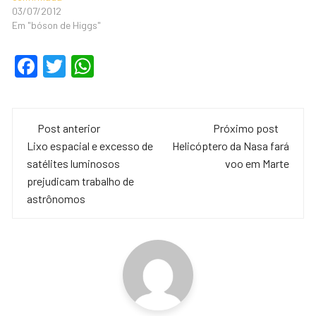
03/07/2012
Em "bóson de Higgs"
F
T
W
a
wi
h
c
tt
at
Navegação
e
er
s
Post anterior
Próximo post
de
Lixo espacial e excesso de
Helicóptero da Nasa fará
b
A
satélites luminosos
voo em Marte
o
p
post
prejudicam trabalho de
o
p
astrônomos
k