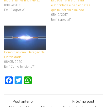
Biografia: Heinrich Hertz
Especial: A história da
09/03/2019
eletricidade e de cientistas
Em "Biografia"
que mudaram o mundo
05/10/2017
Em "Especial"
Como funciona: Geração de
Eletricidade
08/05/2020
Em "Como funciona?"
F
T
W
a
wi
h
c
tt
at
Navegação
e
er
s
Post anterior
Próximo post