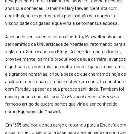
desapareçam em 300 milhões de anos. Foi também nesses
anos que conheceu Katherine Mary Dewar, cientista com
contribuições experimentais para a visão das cores e a
viscosidade dos gases e que viria a se tornar sua esposa.
Apesar do seu sucesso como cientista, Maxwell acabou por
ser demitido da Universidade de Aberdeen, retornando para a
Inglaterra. Seus 5 anos no King’s College de Londres foram,
provavelmente, os mais produtivos de sua carreira: avanços
significativos nos trabalhos sobre cores e gases renderam a
ele grandes honrarias, criou a base do que chamamos hoje de
análise dimensional e também esteve em contato constante
com Faraday, apesar de sua precoce senilidade. Também foi
nesse período que publicou
On Physical Lines of Force
, o
famoso artigo de quatro partes que viria a ser conhecido
como Equações de Maxwell.
Em 1865 abdicou de seu cargo e retornou para a Escócia com
a sua mulher, onde criou a base para a engenharia de controle