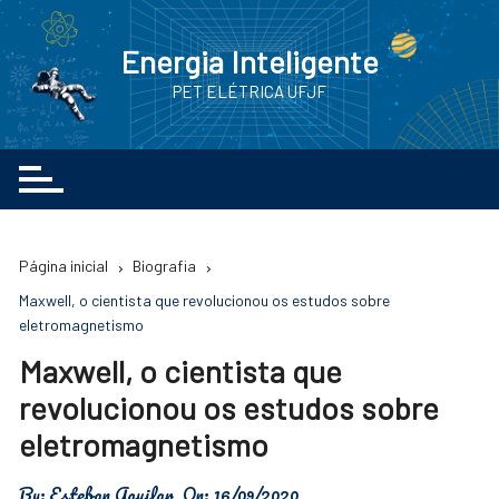
Ir
para
Energia Inteligente
o
PET ELÉTRICA UFJF
conteúdo
Página inicial
Biografia
Maxwell, o cientista que revolucionou os estudos sobre
eletromagnetismo
Maxwell, o cientista que
revolucionou os estudos sobre
eletromagnetismo
By:
Esteban Aguilar
On:
16/09/2020