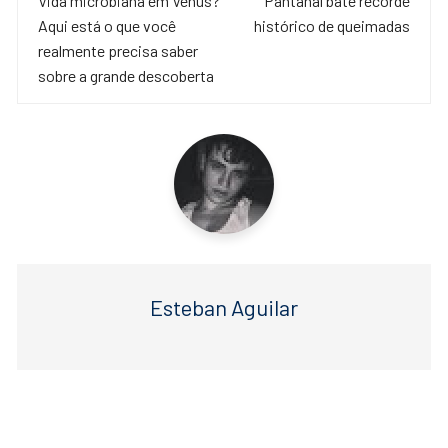
de
Vida microbiana em Vênus?
Pantanal bate recorde
b
A
Aqui está o que você
histórico de queimadas
o
p
post
realmente precisa saber
o
p
sobre a grande descoberta
k
Esteban Aguilar