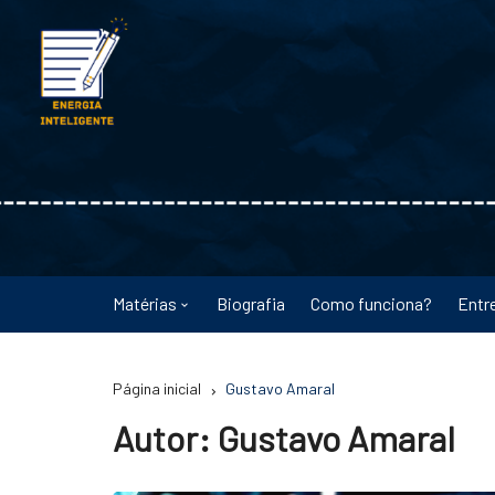
Ir
para
o
conteúdo
Matérias
Biografia
Como funciona?
Entr
Astronomia
Página inicial
Gustavo Amaral
Educação
Autor:
Gustavo Amaral
Energia