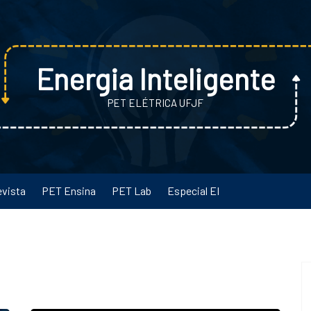
Energia Inteligente
PET ELÉTRICA UFJF
evista
PET Ensina
PET Lab
Especial EI