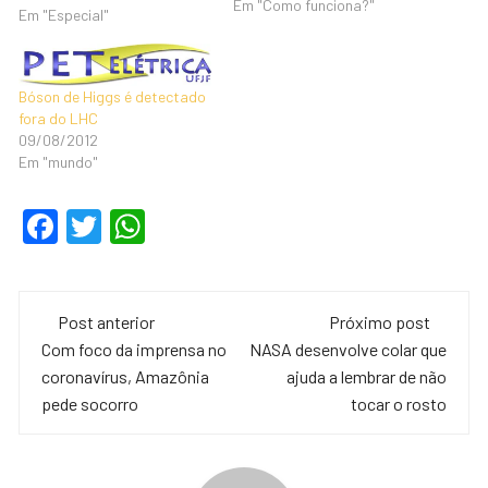
Em "Como funciona?"
Em "Especial"
Bóson de Higgs é detectado
fora do LHC
09/08/2012
Em "mundo"
F
T
W
a
wi
h
c
tt
at
Navegação
e
er
s
Post anterior
Próximo post
de
Com foco da imprensa no
NASA desenvolve colar que
b
A
coronavírus, Amazônia
ajuda a lembrar de não
o
p
post
pede socorro
tocar o rosto
o
p
k