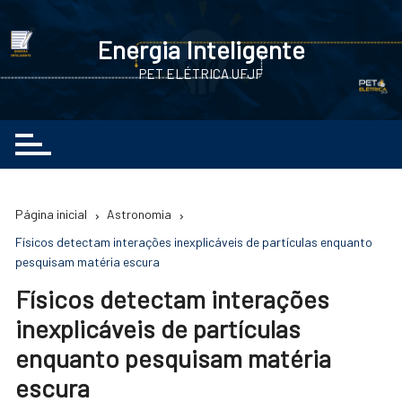
Ir
para
Energia Inteligente
o
PET ELÉTRICA UFJF
conteúdo
Página inicial
Astronomia
Físicos detectam interações inexplicáveis de partículas enquanto
pesquisam matéria escura
Físicos detectam interações
inexplicáveis de partículas
enquanto pesquisam matéria
escura