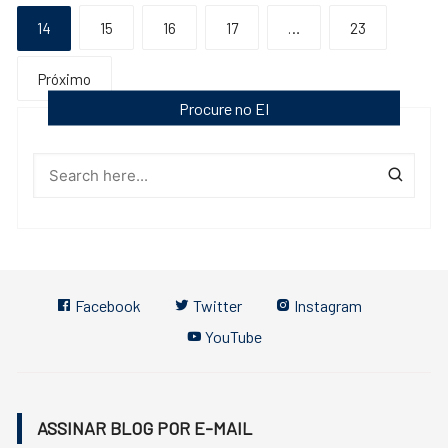
de
14
15
16
17
…
23
posts
Próximo
Procure no EI
Facebook
Twitter
Instagram
YouTube
ASSINAR BLOG POR E-MAIL