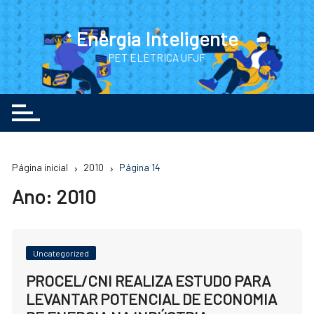
Ir
para
Energia Inteligente
o
PET ELÉTRICA UFJF
conteúdo
Página inicial
2010
Página 14
Ano:
2010
Uncategorized
PROCEL/CNI REALIZA ESTUDO PARA
LEVANTAR POTENCIAL DE ECONOMIA