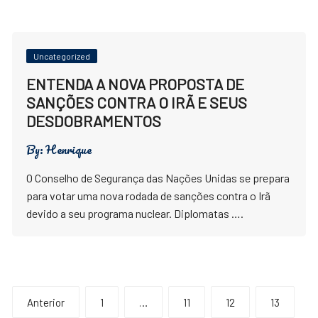
Uncategorized
ENTENDA A NOVA PROPOSTA DE
SANÇÕES CONTRA O IRÃ E SEUS
DESDOBRAMENTOS
By:
Henrique
O Conselho de Segurança das Nações Unidas se prepara
para votar uma nova rodada de sanções contra o Irã
devido a seu programa nuclear. Diplomatas ….
Paginação
Anterior
1
…
11
12
13