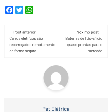
F
T
W
a
wi
h
c
tt
at
Navegação
e
er
s
Post anterior
Próximo post
de
Carros elétricos são
Baterias de lítio-silício
b
A
recarregados remotamente
quase prontas para o
o
p
post
de forma segura
mercado
o
p
k
Pet Elétrica