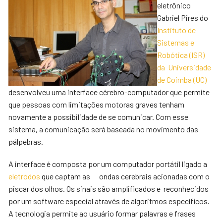
eletrônico
Gabriel Pires do
Instituto de
Sistemas e
Robótica (ISR)
da Universidade
de Coimba (UC)
desenvolveu uma interface cérebro-computador que permite
que pessoas com limitações motoras graves tenham
novamente a possibilidade de se comunicar. Com esse
sistema, a comunicação será baseada no movimento das
pálpebras.
A interface é composta por um computador portátil ligado a
eletrodos
que captam as ondas cerebrais acionadas com o
piscar dos olhos. Os sinais são amplificados e reconhecidos
por um software especial através de algoritmos específicos.
A tecnologia permite ao usuário formar palavras e frases