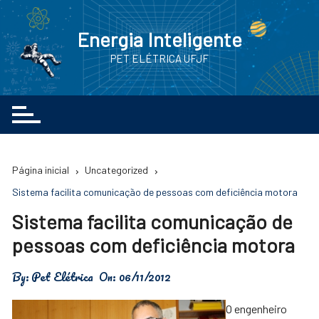
Ir
para
Energia Inteligente
o
PET ELÉTRICA UFJF
conteúdo
Página inicial
Uncategorized
Sistema facilita comunicação de pessoas com deficiência motora
Sistema facilita comunicação de
pessoas com deficiência motora
By:
Pet Elétrica
On:
06/11/2012
O engenheiro