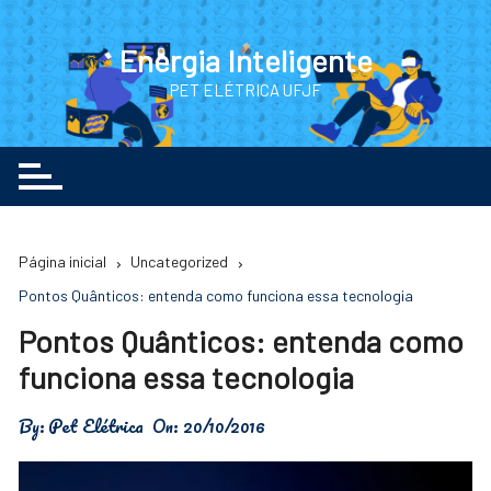
Ir
para
Energia Inteligente
o
PET ELÉTRICA UFJF
conteúdo
Página inicial
Uncategorized
Pontos Quânticos: entenda como funciona essa tecnologia
Pontos Quânticos: entenda como
funciona essa tecnologia
By:
Pet Elétrica
On:
20/10/2016