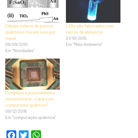
Células solares de pontos
LEDs são fabricados com
quânticos trocam ouro por
restos de alimentos
níquel
21/10/2015
09/09/2010
Em "Meio Ambiente"
Em "Novidades"
Complexo e possivelmente
revolucionário: o que é um
computador quântico?
09/12/2016
Em "computação quântica"
F
T
W