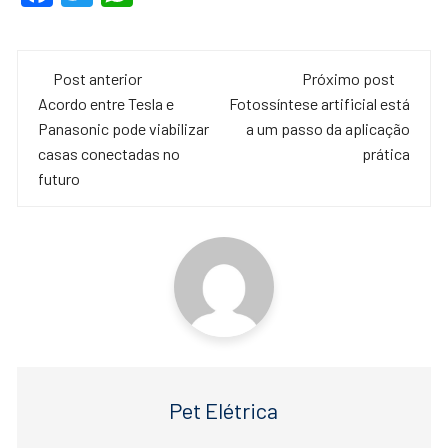
a
wi
h
c
tt
at
Navegação
e
er
s
Post anterior
Próximo post
de
Acordo entre Tesla e
Fotossíntese artificial está
b
A
Panasonic pode viabilizar
a um passo da aplicação
o
p
post
casas conectadas no
prática
o
p
futuro
k
Pet Elétrica