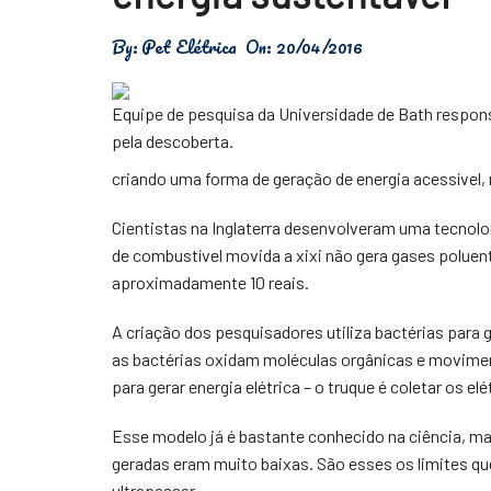
Física
By:
Pet Elétrica
On:
20/04/2016
Meio Ambiente
Equipe de pesquisa da Universidade de Bath respon
Saúde
pela descoberta.
Tecnologia
criando uma forma de geração de energia acessível,
Cientistas na Inglaterra desenvolveram uma tecnolog
de combustível movida a xixi não gera gases poluente
aproximadamente 10 reais.
A criação dos pesquisadores utiliza bactérias para g
as bactérias oxidam moléculas orgânicas e movime
para gerar energia elétrica – o truque é coletar os e
Esse modelo já é bastante conhecido na ciência, mas
geradas eram muito baixas. São esses os limites qu
ultrapassar.