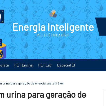
Energia Inteligente
PET ELÉTRICA UFJF
evista
PET Ensina
PET Lab
Especial EI
m urina para geração de energia sustentável
m urina para geração de