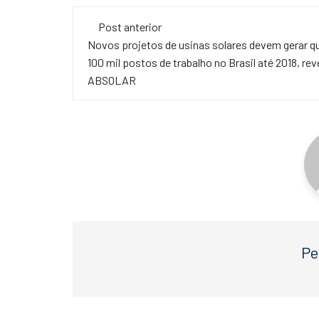
c
tt
at
Navegação
e
er
s
Post anterior
de
Novos projetos de usinas solares devem gerar q
b
A
100 mil postos de trabalho no Brasil até 2018, rev
o
p
post
ABSOLAR
o
p
k
Pe