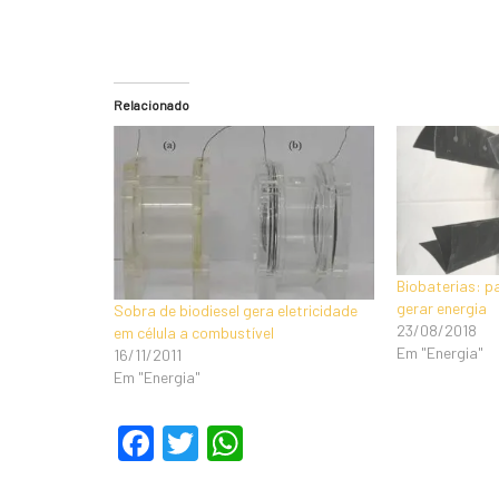
Relacionado
Biobaterias: p
gerar energia
Sobra de biodiesel gera eletricidade
23/08/2018
em célula a combustível
Em "Energia"
16/11/2011
Em "Energia"
F
T
W
a
wi
h