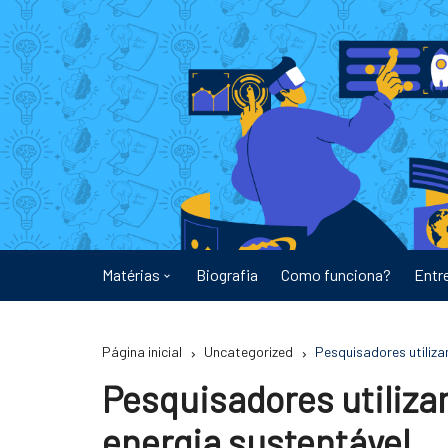
Ir
para
o
conteúdo
Matérias
Biografia
Como funciona?
Entr
Astronomia
Página inicial
Uncategorized
Pesquisadores utiliza
Educação
Pesquisadores utiliza
Energia
energia sustentável