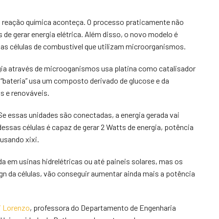
 a reação química aconteça. O processo praticamente não
s de gerar energia elétrica. Além disso, o novo modelo é
as células de combustível que utilizam microorganismos.
ia através de microoganismos usa platina como catalisador
 “bateria” usa um composto derivado de glucose e da
os e renováveis.
 Se essas unidades são conectadas, a energia gerada vai
sas células é capaz de gerar 2 Watts de energia, potência
 usando xixi.
a em usinas hidrelétricas ou até paineis solares, mas os
n da células, vão conseguir aumentar ainda mais a potência
Di Lorenzo
, professora do Departamento de Engenharia