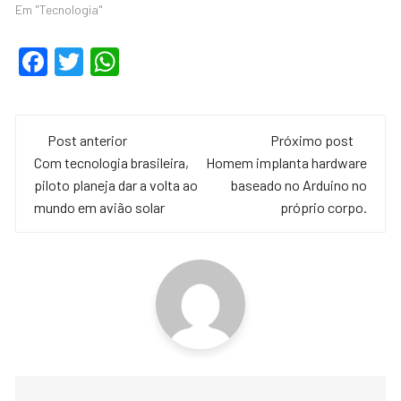
Em "Tecnologia"
F
T
W
a
wi
h
c
tt
at
Navegação
e
er
s
Post anterior
Próximo post
de
Com tecnologia brasileira,
Homem implanta hardware
b
A
piloto planeja dar a volta ao
baseado no Arduino no
o
p
post
mundo em avião solar
próprio corpo.
o
p
k