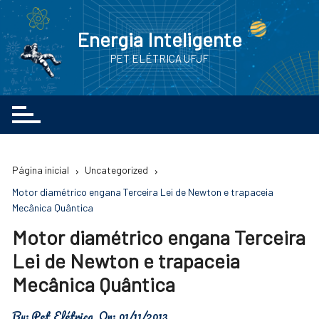
Ir
para
Energia Inteligente
o
PET ELÉTRICA UFJF
conteúdo
Página inicial
Uncategorized
Motor diamétrico engana Terceira Lei de Newton e trapaceia
Mecânica Quântica
Motor diamétrico engana Terceira
Lei de Newton e trapaceia
Mecânica Quântica
By:
Pet Elétrica
On:
01/11/2013