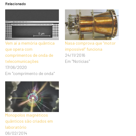
Relacionado
Vem aí a memória quântica
Nasa comprova que “motor
que opera com
impossível” funciona
comprimentos de onda de
24/11/2016
telecomunicações
Em "Notícias"
17/06/2020
Em "comprimento de onda"
Monopolos magnéticos
quânticos são criados em
laboratório
06/02/2014