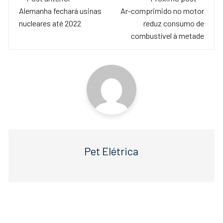
e
er
s
de
Alemanha fechará usinas
Ar-comprimido no motor
b
A
nucleares até 2022
reduz consumo de
o
p
post
combustível à metade
o
p
k
Pet Elétrica