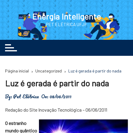
Ir
para
Energia Inteligente
o
PET ELÉTRICA UFJF
conteúdo
Página inicial
Uncategorized
Luz é gerada é partir do nada
Luz é gerada é partir do nada
By:
Pet Elétrica
On:
08/06/2011
Redação do Site Inovação Tecnológica – 06/06/2011
O estranho
mundo quântico