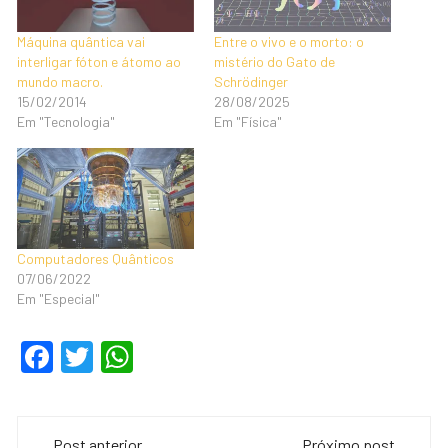
Máquina quântica vai
Entre o vivo e o morto: o
interligar fóton e átomo ao
mistério do Gato de
mundo macro.
Schrödinger
15/02/2014
28/08/2025
Em "Tecnologia"
Em "Física"
Computadores Quânticos
07/06/2022
Em "Especial"
F
T
W
a
wi
h
c
tt
at
Navegação
Post anterior
Próximo post