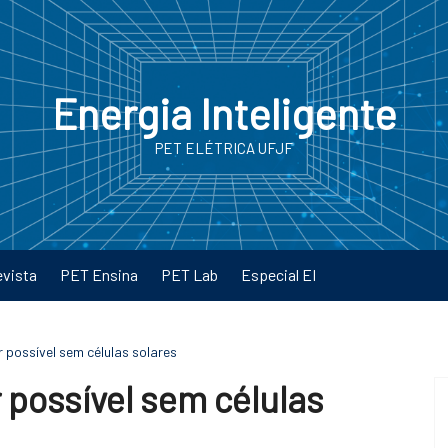
Energia Inteligente
PET ELÉTRICA UFJF
evista
PET Ensina
PET Lab
Especial EI
r possível sem células solares
 possível sem células