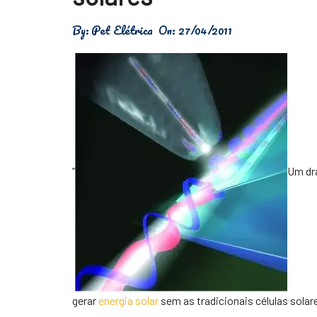
Física
By:
Pet Elétrica
On:
27/04/2011
Meio Ambiente
Saúde
Tecnologia
”
Um dr
gerar
energia solar
sem as tradicionais células solar