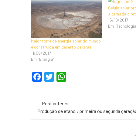
Célula solar or
alternada dir
15/10/2017
Em "Tecnologia
Maior torre de energia solar do mundo
é construída em deserto de Israel
11/09/2017
Em "Energia"
F
T
W
a
wi
h
c
tt
at
Navegação
e
er
s
Post anterior
de
Produção de etanol: primeira ou segunda geraçã
b
A
o
p
post
o
p