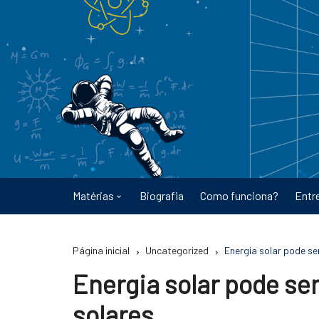
Ir
para
o
conteúdo
Matérias
Biografia
Como funciona?
Entr
Astronomia
Página inicial
Uncategorized
Energia solar pode se
Educação
Energia solar pode ser
Energia
solares