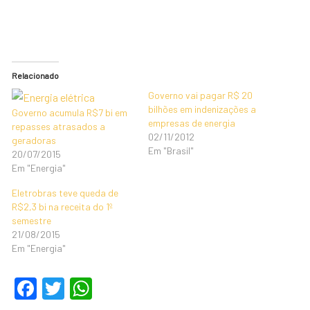
Relacionado
Governo vai pagar R$ 20
bilhões em indenizações a
Governo acumula R$7 bi em
empresas de energia
repasses atrasados a
02/11/2012
geradoras
Em "Brasil"
20/07/2015
Em "Energia"
Eletrobras teve queda de
R$2,3 bi na receita do 1º
semestre
21/08/2015
Em "Energia"
F
T
W