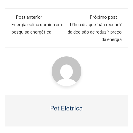
a
wi
h
c
tt
at
Navegação
e
er
s
Post anterior
Próximo post
de
Energia eólica domina em
Dilma diz que 'não recuará'
b
A
pesquisa energética
da decisão de reduzir preço
o
p
post
da energia
o
p
k
Pet Elétrica