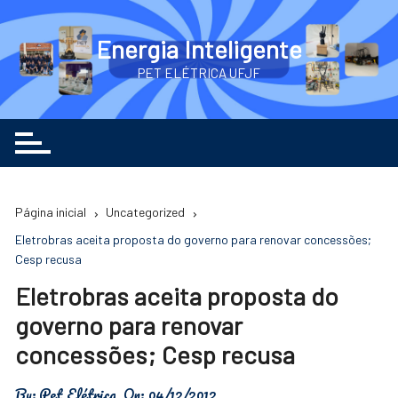
Ir
para
Energia Inteligente
o
PET ELÉTRICA UFJF
conteúdo
Página inicial
Uncategorized
Eletrobras aceita proposta do governo para renovar concessões;
Cesp recusa
Eletrobras aceita proposta do
governo para renovar
concessões; Cesp recusa
By:
Pet Elétrica
On:
04/12/2012