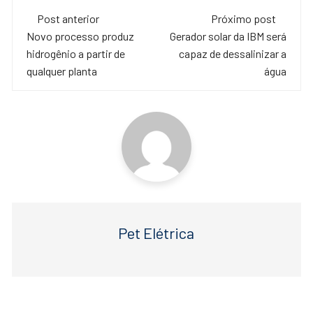
c
tt
at
Navegação
e
er
s
Post anterior
Próximo post
de
Novo processo produz
Gerador solar da IBM será
b
A
hidrogênio a partir de
capaz de dessalinizar a
o
p
post
qualquer planta
água
o
p
k
Pet Elétrica