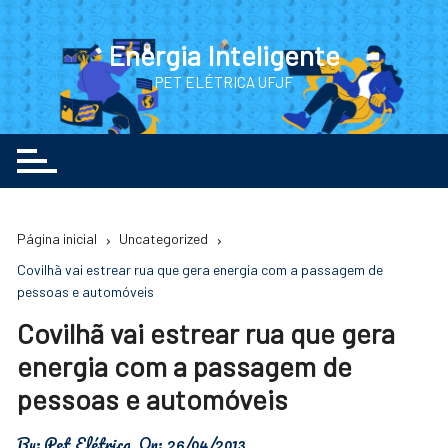
Ir
para
Energia Inteligente
o
PET ELÉTRICA UFJF
conteúdo
Página inicial
Uncategorized
Covilhã vai estrear rua que gera energia com a passagem de
pessoas e automóveis
Covilhã vai estrear rua que gera
energia com a passagem de
pessoas e automóveis
By:
Pet Elétrica
On:
26/04/2013