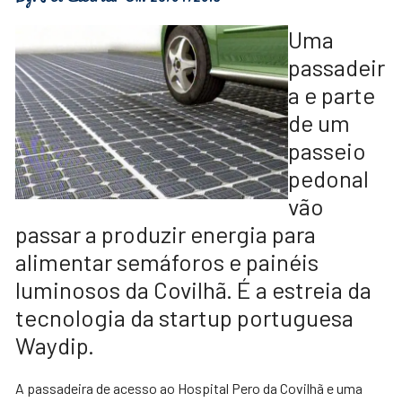
Uma
passadeir
a e parte
de um
passeio
pedonal
vão
passar a produzir energia para
alimentar semáforos e painéis
luminosos da Covilhã. É a estreia da
tecnologia da startup portuguesa
Waydip.
A passadeira de acesso ao Hospital Pero da Covilhã e uma