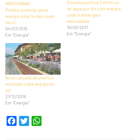
Sistema purifica 2 mil litros
de água por dia com energia
Prédios poderão gerar
solar e ainda gera
energia solar (e não é pelo
eletricidade
teto)
10/03/2017
04/07/2015
Em "Energia"
Em "Energia"
Nova calçada de plástico
reciclado colhe energia do
sol
21/12/2016
Em "Energia"
F
T
W
a
wi
h