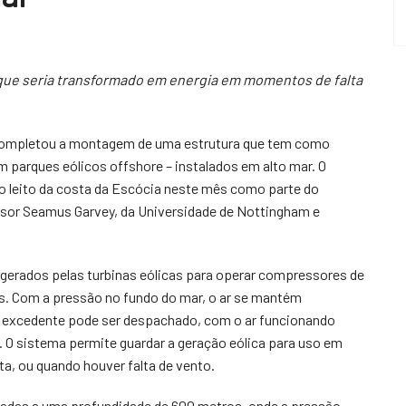
o, que seria transformado em energia em momentos de falta
completou a montagem de uma estrutura que tem como
m parques eólicos offshore – instalados em alto mar. O
no leito da costa da Escócia neste mês como parte do
essor Seamus Garvey, da Universidade de Nottingham e
 gerados pelas turbinas eólicas para operar compressores de
os. Com a pressão no fundo do mar, o ar se mantém
 excedente pode ser despachado, com o ar funcionando
 O sistema permite guardar a geração eólica para uso em
, ou quando houver falta de vento.
xadas a uma profundidade de 600 metros, onde a pressão