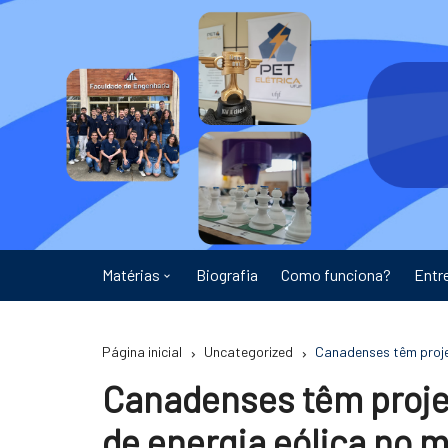
Ir
para
o
conteúdo
Matérias
Biografia
Como funciona?
Entr
Astronomia
Página inicial
Uncategorized
Canadenses têm proje
Educação
Canadenses têm proj
Energia
de energia eólica no 