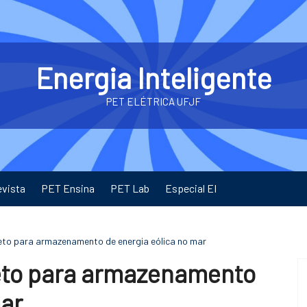
Energia Inteligente
PET ELÉTRICA UFJF
evista
PET Ensina
PET Lab
Especial EI
to para armazenamento de energia eólica no mar
eto para armazenamento
mar