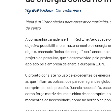
Física
By:
Pet Elétrica
On:
20/06/2011
Meio Ambiente
Ideia é utilizar bolsões para reter ar comprimid
Saúde
de vento
Tecnologia
A companhia canadense Thin Red Line Aerospace 
objetivo possibilitar o armazenamento de energia e
objeto, chamado “bolsa de energia”, será ancorado 
projeto de pesquisa, que é desenvolvido pelo prof
apoiado pela empresa de energia europeia E.ON.
O projeto consiste no uso de excedentes de energia
ar, que inflam as bolsas, que parecem grandes glob
comprimido, sob pressão. Quando necessário, esse
como força matriz de uma turbina de ar comprimido.
momentos de necessidade, como no horário de ponta
As bolsas da Thin Red Line Aerospace devem ser fi