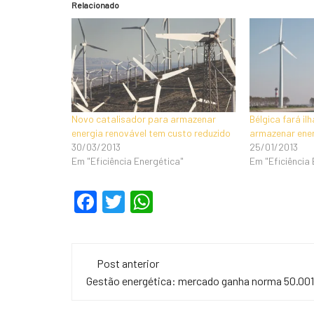
Relacionado
Novo catalisador para armazenar
Bélgica fará ilh
energia renovável tem custo reduzido
armazenar ene
30/03/2013
25/01/2013
Em "Eficiência Energética"
Em "Eficiência
F
T
W
a
wi
h
c
tt
at
Navegação
e
er
s
Post anterior
de
Gestão energética: mercado ganha norma 50.001
b
A