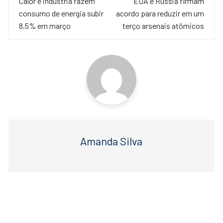
de
Calor e indústria fazem
EUA e Rússia firmam
b
A
consumo de energia subir
acordo para reduzir em um
o
p
post
8,5% em março
terço arsenais atômicos
o
p
k
Amanda Silva