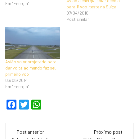
Avião a energia solar decola
Em "Energia"
para 1º voo-teste na Suíça
07/04/2010
Post similar
Avião solar projetado para
dar volta ao mundo faz seu
primeiro voo
03/06/2014
Em "Energia"
F
T
W
a
wi
h
c
tt
at
Navegação
e
er
s
Post anterior
Próximo post