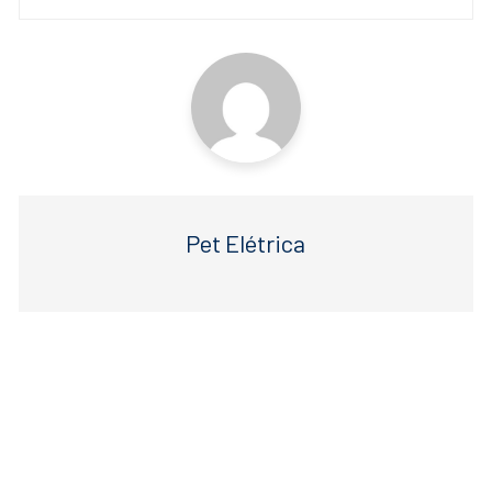
k
Pet Elétrica