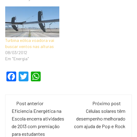
Turbina eólica voadora vai
buscar ventos nas alturas
08/03/2012
Em "Energia"
F
T
W
a
wi
h
c
tt
at
Navegação
e
er
s
Post anterior
Próximo post
de
Eficiencia Energética na
Células solares têm
b
A
Escola encerra atividades
desempenho melhorado
o
p
post
de 2013 com premiação
com ajuda de Pop e Rock
o
p
para estudantes