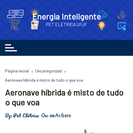
Ir
para
Energia Inteligente
o
PET ELÉTRICA UFJF
conteúdo
Página inicial
Uncategorized
Aeronave híbrida é misto de tudo o que voa
Aeronave híbrida é misto de tudo
o que voa
By:
Pet Elétrica
On:
06/11/2013