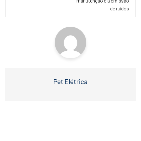
o
p
manutenção e a emissão
de ruídos
k
Pet Elétrica