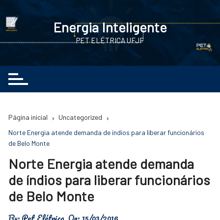
Ir
para
Energia Inteligente
o
PET ELÉTRICA UFJF
conteúdo
Página inicial
Uncategorized
Norte Energia atende demanda de índios para liberar funcionários
de Belo Monte
Norte Energia atende demanda
de índios para liberar funcionários
de Belo Monte
By:
Pet Elétrica
On:
15/03/2016