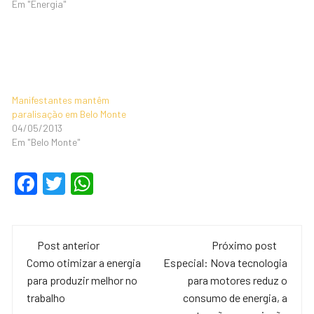
Em "Energia"
Manifestantes mantêm
paralisação em Belo Monte
04/05/2013
Em "Belo Monte"
F
T
W
a
wi
h
c
tt
at
Navegação
e
er
s
Post anterior
Próximo post
de
Como otimizar a energia
Especial: Nova tecnologia
b
A
para produzir melhor no
para motores reduz o
o
p
post
trabalho
consumo de energia, a