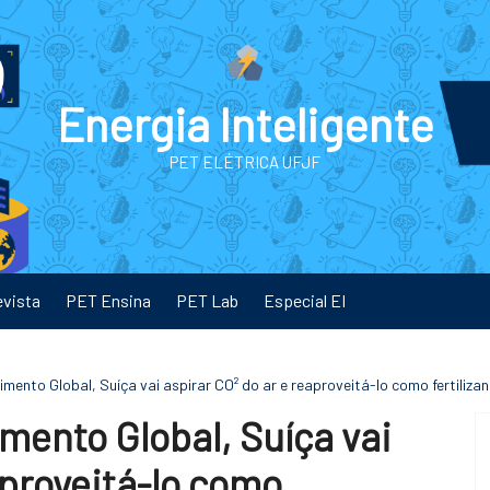
Energia Inteligente
PET ELÉTRICA UFJF
evista
PET Ensina
PET Lab
Especial EI
ento Global, Suíça vai aspirar CO² do ar e reaproveitá-lo como fertilizan
ento Global, Suíça vai
aproveitá-lo como