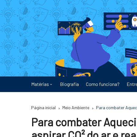
Ir
para
o
conteúdo
Matérias
Biografia
Como funciona?
Entr
Astronomia
Página inicial
Meio Ambiente
Para combater Aquecim
Educação
Para combater Aquecim
Energia
aspirar CO² do ar e re