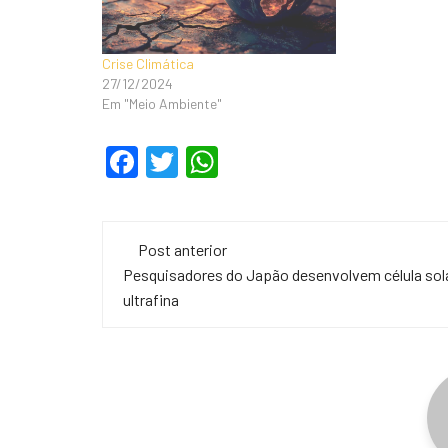
Crise Climática
27/12/2024
Em "Meio Ambiente"
F
T
W
a
wi
h
c
tt
at
Navegação
e
er
s
Post anterior
de
Pesquisadores do Japão desenvolvem célula sol
b
A
ultrafina
o
p
post
o
p
k