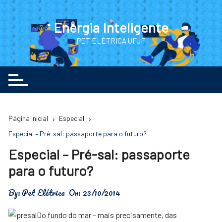
Ir
para
Energia Inteligente
o
PET ELÉTRICA UFJF
conteúdo
Página inicial
Especial
Especial – Pré-sal: passaporte para o futuro?
Especial – Pré-sal: passaporte
para o futuro?
By:
Pet Elétrica
On:
23/10/2014
Do fundo do mar – mais precisamente, das