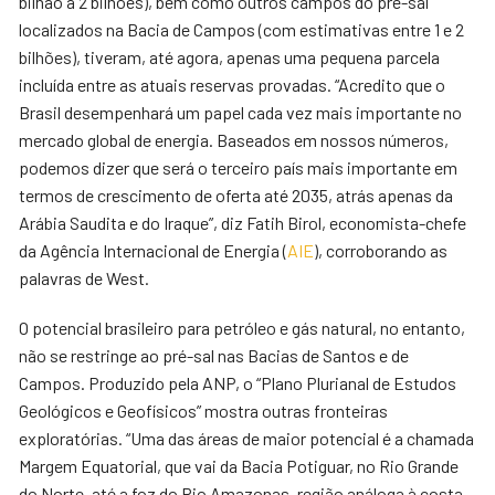
bilhão a 2 bilhões), bem como outros campos do pré-sal
localizados na Bacia de Campos (com estimativas entre 1 e 2
bilhões), tiveram, até agora, apenas uma pequena parcela
incluída entre as atuais reservas provadas. “Acredito que o
Brasil desempenhará um papel cada vez mais importante no
mercado global de energia. Baseados em nossos números,
podemos dizer que será o terceiro país mais importante em
termos de crescimento de oferta até 2035, atrás apenas da
Arábia Saudita e do Iraque”, diz Fatih Birol, economista-chefe
da Agência Internacional de Energia (
AIE
), corroborando as
palavras de West.
O potencial brasileiro para petróleo e gás natural, no entanto,
não se restringe ao pré-sal nas Bacias de Santos e de
Campos. Produzido pela ANP, o “Plano Plurianal de Estudos
Geológicos e Geofísicos” mostra outras fronteiras
exploratórias. “Uma das áreas de maior potencial é a chamada
Margem Equatorial, que vai da Bacia Potiguar, no Rio Grande
do Norte, até a foz do Rio Amazonas, região análoga à costa