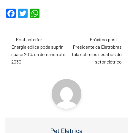
F
T
W
a
wi
h
c
tt
at
Navegação
e
er
s
Post anterior
Próximo post
de
Energia eólica pode suprir
Presidente da Eletrobras
b
A
quase 20% da demanda até
fala sobre os desafios do
o
p
post
2030
setor elétrico
o
p
k
Pet Elétrica