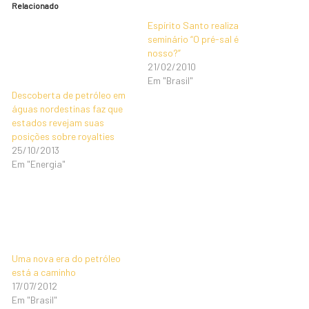
Relacionado
Espírito Santo realiza
seminário “O pré-sal é
nosso?”
21/02/2010
Em "Brasil"
Descoberta de petróleo em
águas nordestinas faz que
estados revejam suas
posições sobre royalties
25/10/2013
Em "Energia"
Uma nova era do petróleo
está a caminho
17/07/2012
Em "Brasil"