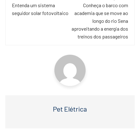
de
Entenda um sistema
Conheça o barco com
b
A
seguidor solar fotovoltaico
academia que se move ao
o
p
post
longo do rio Sena
o
p
aproveitando a energia dos
treinos dos passageiros
k
Pet Elétrica