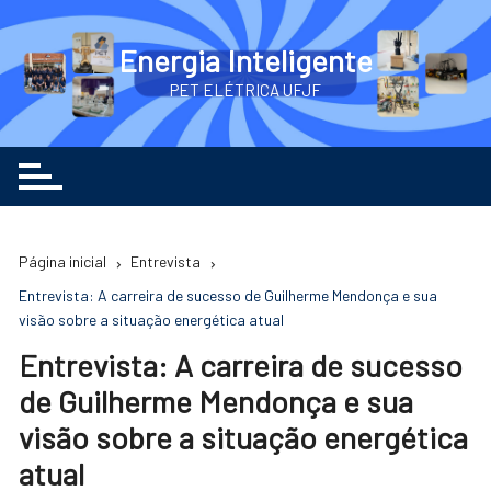
Ir
para
Energia Inteligente
o
PET ELÉTRICA UFJF
conteúdo
Página inicial
Entrevista
Entrevista: A carreira de sucesso de Guilherme Mendonça e sua
visão sobre a situação energética atual
Entrevista: A carreira de sucesso
de Guilherme Mendonça e sua
visão sobre a situação energética
atual