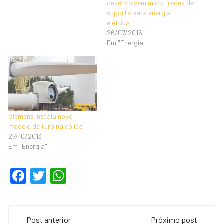
desenvolvem micro-redes de
suporte para energia
elétrica
26/07/2016
Em "Energia"
Siemens instala novo
modelo de turbina eólica
27/10/2013
Em "Energia"
F
T
W
a
wi
h
c
tt
at
Navegação
e
er
s
Post anterior
Próximo post