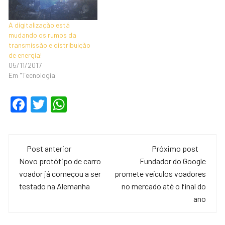
A digitalização está
mudando os rumos da
transmissão e distribuição
de energia!
05/11/2017
Em "Tecnologia"
F
T
W
a
wi
h
c
tt
at
Navegação
e
er
s
Post anterior
Próximo post
de
Novo protótipo de carro
Fundador do Google
b
A
voador já começou a ser
promete veículos voadores
o
p
post
testado na Alemanha
no mercado até o final do
o
p
ano
k