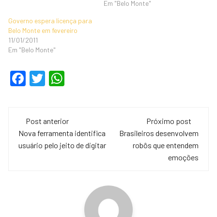
Em "Belo Monte"
Governo espera licença para
Belo Monte em fevereiro
11/01/2011
Em "Belo Monte"
F
T
W
a
wi
h
c
tt
at
Navegação
e
er
s
Post anterior
Próximo post
de
Nova ferramenta identifica
Brasileiros desenvolvem
b
A
usuário pelo jeito de digitar
robôs que entendem
o
p
post
emoções
o
p
k