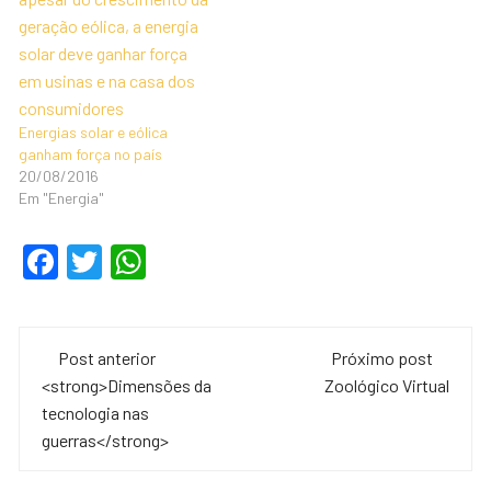
Energias solar e eólica
ganham força no país
20/08/2016
Em "Energia"
F
T
W
a
wi
h
c
tt
at
Navegação
e
er
s
Post anterior
Próximo post
de
<strong>Dimensões da
Zoológico Virtual
b
A
tecnologia nas
o
p
post
guerras</strong>
o
p