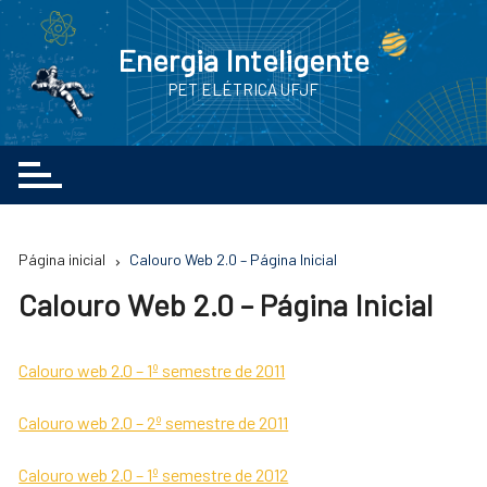
Ir
para
Energia Inteligente
o
PET ELÉTRICA UFJF
conteúdo
Página inicial
Calouro Web 2.0 – Página Inicial
Calouro Web 2.0 – Página Inicial
Calouro web 2.0 – 1º semestre de 2011
Calouro web 2.0 – 2º semestre de 2011
Calouro web 2.0 – 1º semestre de 2012