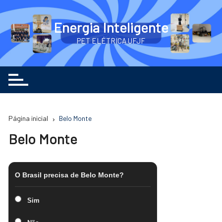
Ir
para
Energia Inteligente
o
PET ELÉTRICA UFJF
conteúdo
Página inicial
Belo Monte
Belo Monte
O Brasil precisa de Belo Monte?
Sim