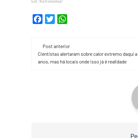
Em "Astronomia"
F
T
W
a
wi
h
c
tt
at
Navegação
e
er
s
Post anterior
de
Cientistas alertaram sobre calor extremo daqui a
b
A
anos, mas há locais onde isso já é realidade
o
p
post
o
p
k
Pe