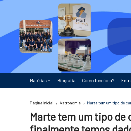
Ir
para
o
conteúdo
Matérias
Biografia
Como funciona?
Entr
Astronomia
Página inicial
Astronomia
Marte tem um tipo de c
Educação
Marte tem um tipo de
Energia
finalmente temos dad