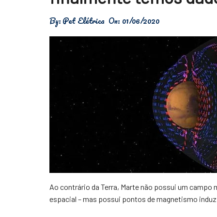
Física
By:
Pet Elétrica
On:
01/06/2020
Meio Ambiente
Saúde
Tecnologia
Ao contrário da Terra, Marte não possui um campo m
espacial – mas possui pontos de magnetismo induzi