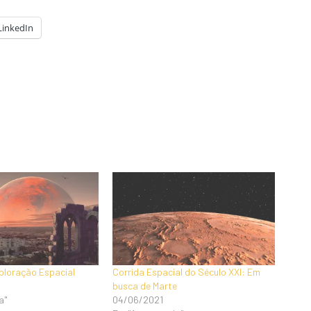
LinkedIn
ploração Espacial
Corrida Espacial do Século XXI: Em
busca de Marte
a"
04/06/2021