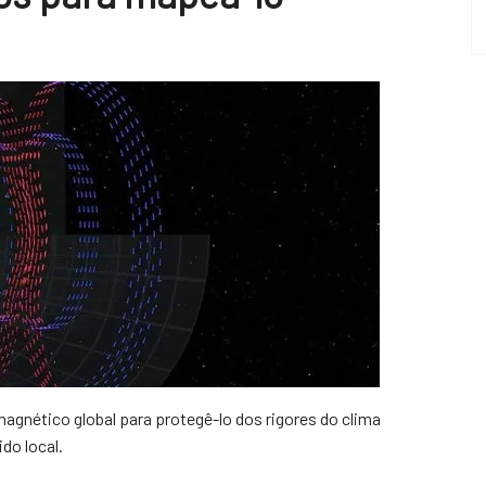
agnético global para protegê-lo dos rigores do clima
do local.