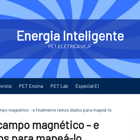
Energia Inteligente
PET ELÉTRICA UFJF
evista
PET Ensina
PET Lab
Especial EI
ampo magnético – e finalmente temos dados para mapeá-lo
 campo magnético – e
os para mapeá-lo