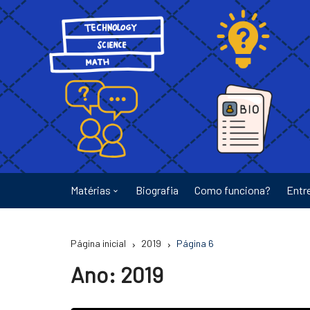
Ir
para
o
conteúdo
Matérias
Biografia
Como funciona?
Entr
Astronomia
Página inicial
2019
Página 6
Educação
Ano:
2019
Energia